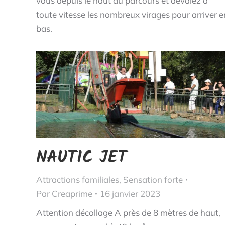
vous depuis le haut du parcours et dévalez à
toute vitesse les nombreux virages pour arriver e
bas.
NAUTIC JET
Attractions familiales
,
Sensation forte
Par
Creaprime
16 janvier 2023
Attention décollage A près de 8 mètres de haut,