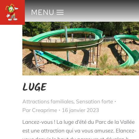
MENU
LUGE
Attractions familiales
,
Sensation forte
Par
Creaprime
16 janvier 2023
Lancez-vous ! La luge d’été du Parc de la Vallée
est une attraction qui va vous amusez. Elancez-