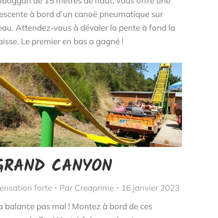
oboggan de 15 mètres de haut, vous offre une
escente à bord d’un canoë pneumatique sur
’eau. Attendez-vous à dévaler la pente à fond la
aisse. Le premier en bas a gagné !
GRAND CANYON
ensation forte
Par
Creaprime
16 janvier 2023
a balance pas mal ! Montez à bord de ces