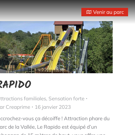
Venir au parc
RAPIDO
ttractions familiales
,
Sensation forte
ar
Creaprime
16 janvier 2023
ccrochez-vous ça décoiffe ! Attraction phare du
arc de la Vallée, Le Rapido est équipé d’un