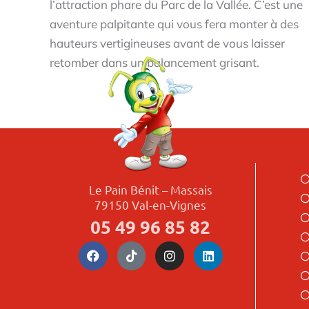
l’attraction phare du Parc de la Vallée. C’est une
aventure palpitante qui vous fera monter à des
hauteurs vertigineuses avant de vous laisser
retomber dans un balancement grisant.
Le Pain Bénit – Massais
79150 Val-en-Vignes
05 49 96 85 82