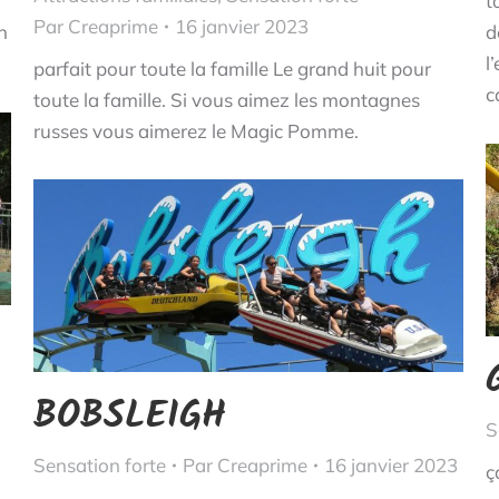
t
Par
Creaprime
16 janvier 2023
n
d
l
parfait pour toute la famille Le grand huit pour
c
toute la famille. Si vous aimez les montagnes
russes vous aimerez le Magic Pomme.
BOBSLEIGH
S
Sensation forte
Par
Creaprime
16 janvier 2023
ç