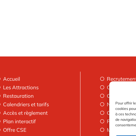
Accueil
Recrutemen
Les Attractions
Objet perdus
Restauration
Calculer mon
Pour offrir 
Calendriers et tarifs
Nous contac
cookies pour
Accès et règlement
Conditions 
à ces techn
de navigatio
Plan interactif
Politique de 
consentement
Offre CSE
Mentions lé