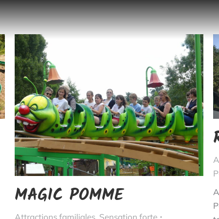
A
P
MAGIC POMME
A
P
Attractions familiales
,
Sensation forte